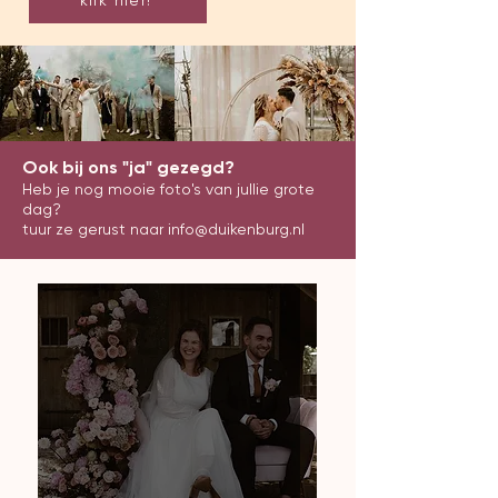
klik hier!
Ook bij ons "ja" gezegd?
Heb je nog mooie foto's van jullie grote
dag?
tuur ze gerust naar
info@duikenburg.nl