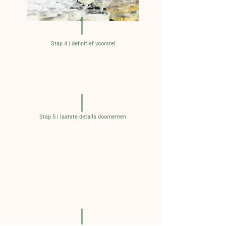
Stap 4 | definitief voorstel
Aan de hand van uw terugkoppeling op het eerste
voorstel wordt een definitief voorstel opgesteld, hierin
verwerken wij alle aanpassingen en worden culinaire
keuzes definitief gemaakt. Wanneer alles akkoord is
kunnen we de reservering definitief maken
.
Stap 5 | laatste details doornemen
Ongeveer een maand voor uw evenement nemen
we telefonisch contact op om de laatste details
met u door te nemen, onder andere het definitieve
aantal personen, dieetwensen en culinaire
wijzigingen komen aan de orde.
We nemen eventuele updates mee en passen
het draaiboek aan indien nodig. Definitieve tijden
worden gecommuniceerd en wederzijdse
verantwoordelijkheden worden gecheckt
en bijgestuurd.