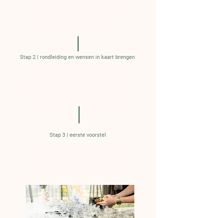
telefonisch. Globaal brengen we jullie wensen
in kaart om te bekijken of onze locatie geschikt
is voor jullie evenement. Als dat zo is plannen we
een afspraak in bij De Duikenburg zodat we
een rondleiding kunnen geven.
Stap 2 | rondleiding en wensen in kaart brengen
Tijdens dit moment starten we met een
rondleiding op onze locatie, vervolgens gaan we
aan tafel om al jullie wensen en onze mogelijkheden
te bespreken. We gaan samen met jullie brainstormen
over jullie programma en de culinaire invulling.
Stap 3 | eerste voorstel
Op basis van ons gesprek stellen wij een gerichte
offerte op die past bij jullie wensen en invulling.
Hierin zijn vaak nog optionele zaken meegenomen
en moeten nog definitieve keuzes gemaakt en
door jullie intern besproken worden.