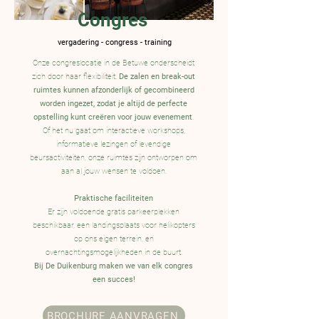
Congres
vergadering - congress - training
Onze congreslocatie in de Betuwe
onderscheidt
zich door haar flexibiliteit.
De zalen
en break-out
ruimtes kunnen
afzonderlijk of gecombineerd
worden ingezet,
zodat je altijd de perfecte
opstelling kunt creëren
voor jouw evenement
.
Of het nu gaat om i
nteractieve workshops,
informatieve lezingen of
levendige
beursactiviteiten, onze ruimtes zijn
ontworpen om
aan al jouw wensen te voldoen.
Praktische faciliteiten
Er zijn voldoende gratis parkeerplekken
beschik
baar, een landingsplaats voor helikopters
op ons
eigen terrein, en
overnachtingsmogelijkheden in
de buurt.
Bij De Duikenburg maken we van elk
congres
een succes!
BROCHURE AANVRAGEN