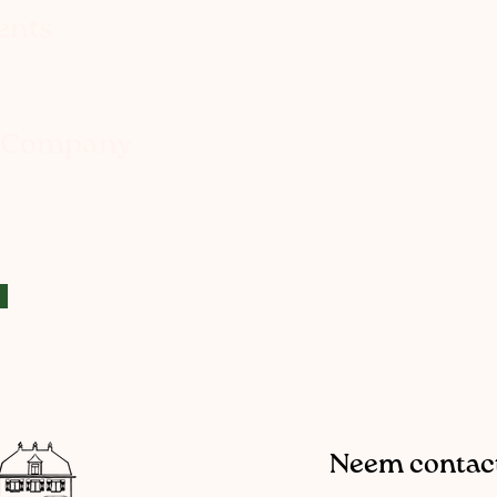
ents
e Company
Neem contact