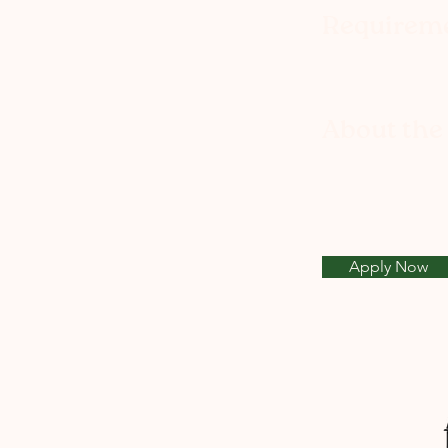
Requirem
About th
Apply Now