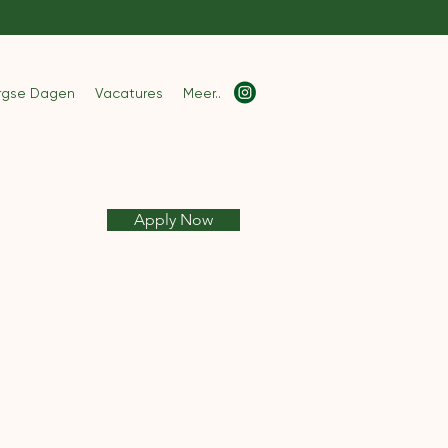
rgse Dagen
Vacatures
Meer..
Apply Now