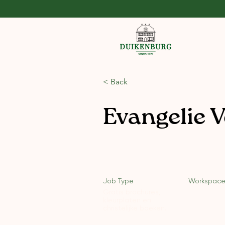
< Back
Evangelie V
Job Type
Workspac
Gratis brochures,
kleurplaten en
christelijke boeken.