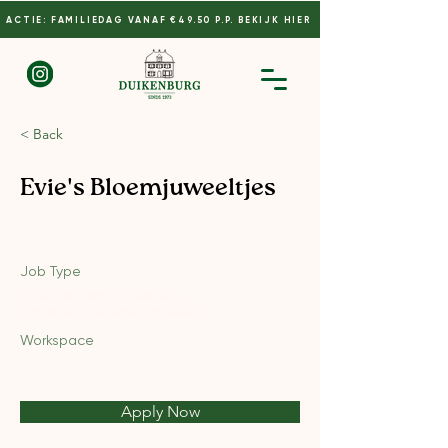
ACTIE: FAMILIEDAG VANAF €49.50 P.P. BEKIJK HIER
< Back
Evie's Bloemjuweeltjes
Job Type
Zijden bloemstukken en
handbeschilderde artikelen
Workspace
Apply Now