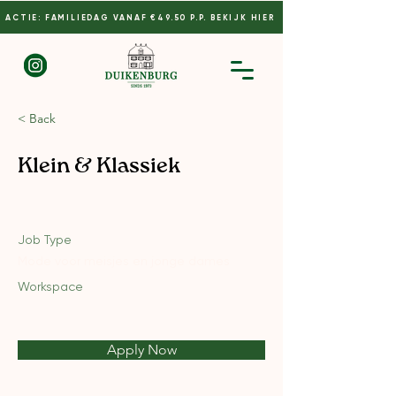
ACTIE: FAMILIEDAG VANAF €49.50 P.P. BEKIJK HIER
< Back
Klein & Klassiek
Job Type
Mode voor meisjes en jonge dames
Workspace
Apply Now