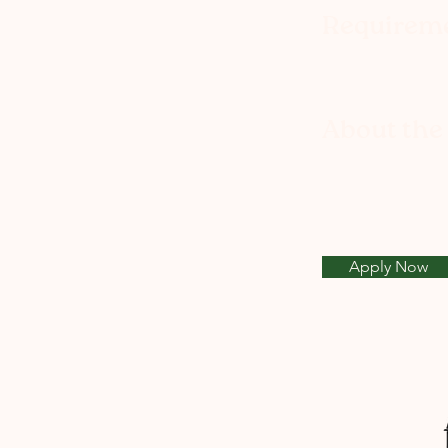
Requirem
About th
Apply Now