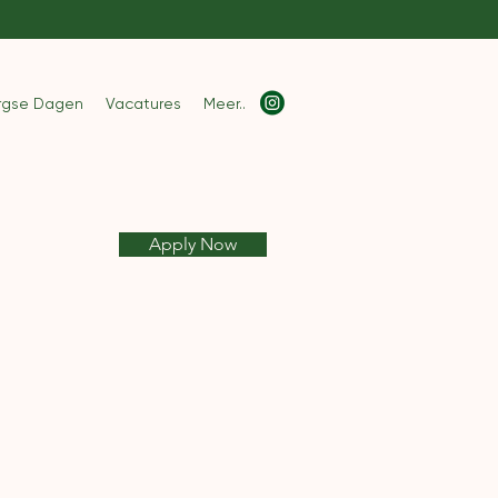
rgse Dagen
Vacatures
Meer..
Apply Now