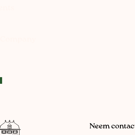
ents
e Company
Neem contact