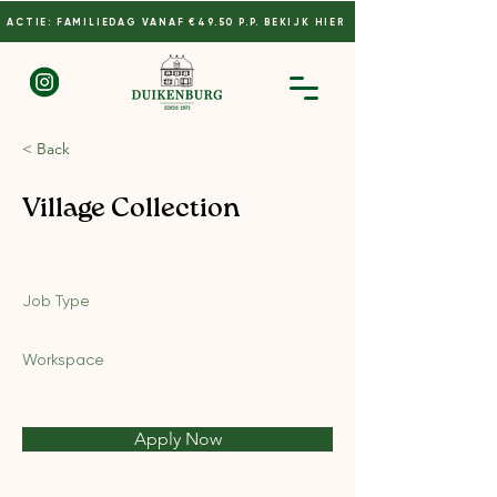
ACTIE: FAMILIEDAG VANAF €49.50 P.P. BEKIJK HIER
< Back
Village Collection
Job Type
Dameskleding, schoenen en accessoires
Workspace
Apply Now