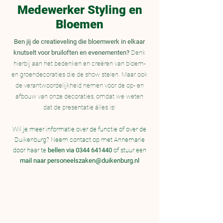
Medewerker Styling en
Bloemen
Ben jij de creatieveling die bloemwerk in elkaar
knutselt voor bruiloften en evenementen?
Denk
hierbij aan het bedenken en creëren van bloem-
en groendecoraties die de show stelen. Maar ook
de verantwoordelijkheid nemen voor de op- en
afbouw van onze decoraties, omdat we weten
dat de presentatie álles is!
Wil je meer informatie over de
functie of over de
Duikenburg? Neem contact o
p met Annemarie
door haar te
bellen via
0344 641440
of stuur een
mail naar
personeelszaken@duikenburg.nl