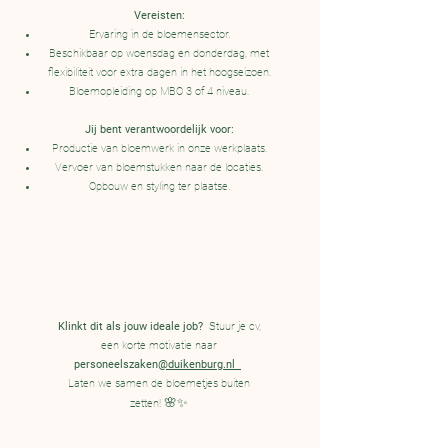
Vereisten:
Ervaring in de bloemensector.
Beschikbaar op woensdag en donderdag, met
flexibiliteit voor extra dagen in het hoogseizoen.
Bloemopleiding op MBO 3 of 4 niveau.
Jij bent verantwoordelijk voor:
Productie van bloemwerk in onze werkplaats.
Vervoer van bloemstukken naar de locaties.
Opbouw en styling ter plaatse.
Klinkt dit als jouw ideale job?
Stuur je cv,
een korte motivatie naar
personeelszaken
@duikenburg.nl
Laten we samen de bloemetjes buiten
🌸✨
zetten!