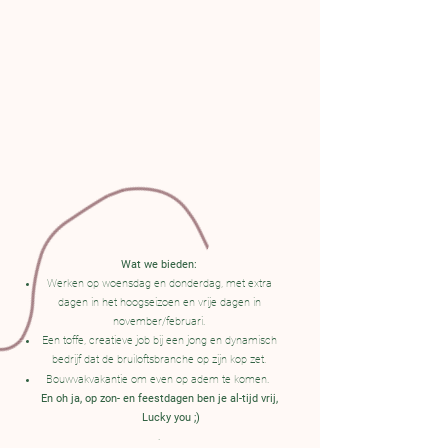
Wat we bieden:
Werken op woensdag en donderdag, met extra
dagen in het hoogseizoen en vrije dagen in
november/februari.
Een toffe, creatieve job bij een jong en dynamisch
bedrijf dat de bruiloftsbranche op zijn kop zet.
Bouwvakvakantie om even op adem te komen.
En oh ja, op zon- en feestdagen ben je al-tijd vrij,
Lucky you ;)
.