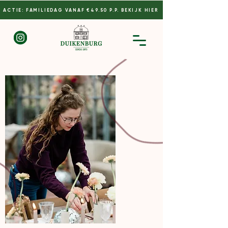
ACTIE: FAMILIEDAG VANAF €49.50 P.P. BEKIJK HIER