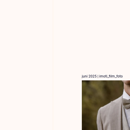
juni 2025 | 
imoti_film_foto