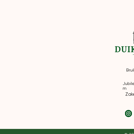
Brui
Jubil
m
Zake