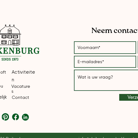
Neem contact
Activiteite
loft
n
eu
Vacature
s
Verz
lijk
Contact