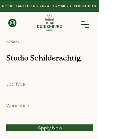
ACTIE: FAMILIEDAG VANAF €49.50 P.P. BEKIJK HIER
< Back
Studio Schilderachtig
Job Type
Wenskaarten, prenten, slingers,
kleurboeken
Workspace
Apply Now